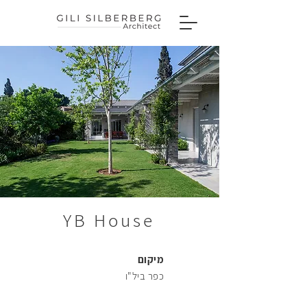
46
56
YB House
66
מיקום
כפר ביל"ו