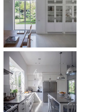
226
236
246
256