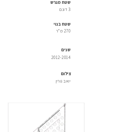
76
שטח מגרש
3 דונם
שטח בנוי
270 מ"ר
86
שנים
2012-2014
צילום
96
יואב גורין
106