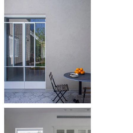
186
196
206
216