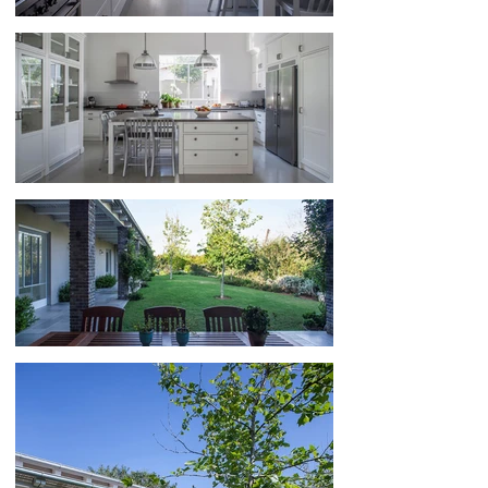
266
276
286