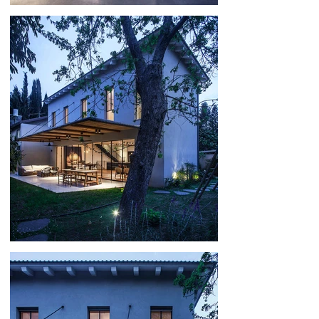
186
196
206
216