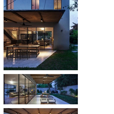
226
236
246
256