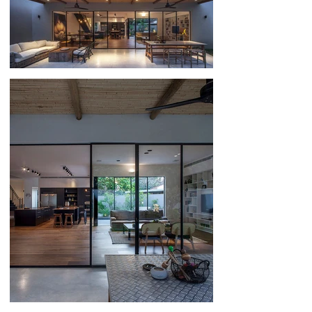
266
276
286