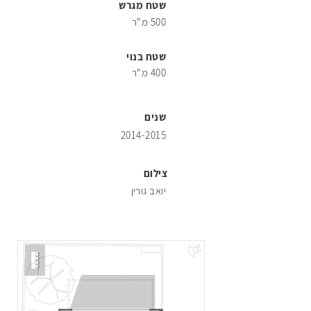
76
שטח מגרש
500 מ"ר
שטח בנוי
400 מ"ר
86
שנים
2014-2015
צילום
96
יואב גורין
106