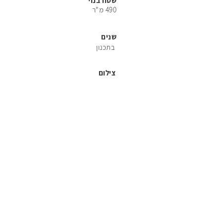
שטח בנוי
490 מ"ר
86
שנים
בתכנון
צילום
96
106
1
16