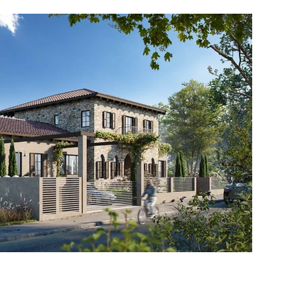
196
206
216
226