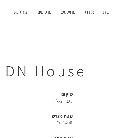
בית
אודות
פרויקטים
פרסומים
יצירת קשר
56
DN House
66
מיקום
עמק האלה
76
שטח מגרש
1400 מ"ר