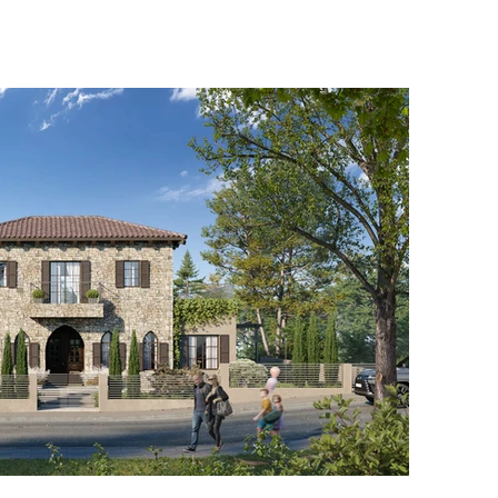
156
166
176
186