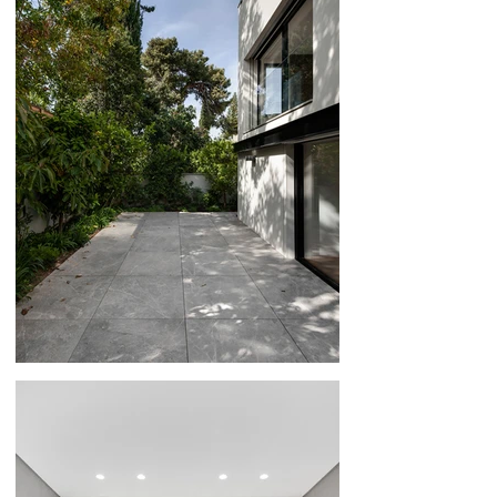
186
196
206
216