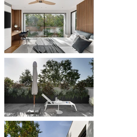
156
166
176