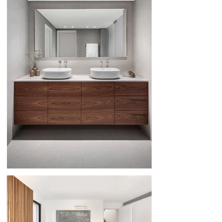
226
236
246
256