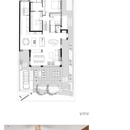
1
16
126
136
שיפוץ
146