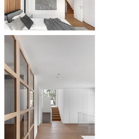
266
276
286