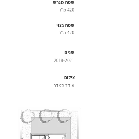
76
שטח מגרש
420 מ"ר
שטח בנוי
420 מ"ר
86
שנים
2018-2021
צילום
96
עודד סמדר
106