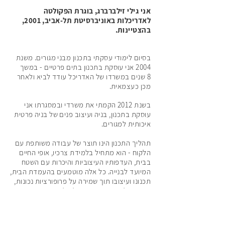
אני גילי זילברברג, בוגרת הפקולטה
לאדריכלות באוניברסיטת תל-אביב, 2001,
בהצטיינות.
בסיום לימודי עסקתי בתכנון מבני מגורים. משנת
2004 אני עוסקת בתכנון בתים פרטיים - במשך
8 שנים במשרדו של האדריכל עודד לביא ולאחר
מכן כעצמאית.
בשנת 2012 הקמתי את משרדי ובמסגרתו אני
עוסקת בתכנון, בניה ועיצוב פנים של בניה פרטית
איכותית למגורים.
תהליך התכנון הינו תוצר של עבודה משותפת עם
הלקוח - הוא מתחיל בלמידת צרכיו, אופי החיים
בבית, העדפותיו העיצוביות והיכרות עם השטח
המיועד לבנייה. כל אלה מוטמעים בהעמדת הבית,
תכנונו ועיצובו תוך שמירה על פרופורציות נכונות,
פונקציונליות ומתן תשומת לב לפרטים הקטנים.
התהליך כולו מתאפיין בליווי צמוד של הלקוח
משלב התכנון הראשוני ועד הכניסה ואכלוס הבית